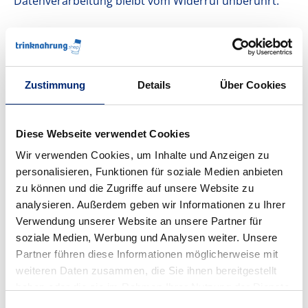
Datenverarbeitung bleibt vom Widerruf unberührt.
Widerspruchsrecht gegen die Datenerhebung
in besonderen Fällen sowie gegen
Direktwerbung (Art. 21 DSGVO)
Zustimmung
Details
Über Cookies
WENN DIE DATENVERARBEITUNG AUF GRUNDLAGE
VON ART. 6 ABS. 1 LIT. E ODER F DSGVO ERFOLGT,
HABEN SIE JEDERZEIT DAS RECHT, AUS GRÜNDEN, DIE
Diese Webseite verwendet Cookies
SICH AUS IHRER BESONDEREN SITUATION ERGEBEN,
Wir verwenden Cookies, um Inhalte und Anzeigen zu
GEGEN DIE VERARBEITUNG IHRER
personalisieren, Funktionen für soziale Medien anbieten
PERSONENBEZOGENEN DATEN WIDERSPRUCH
zu können und die Zugriffe auf unsere Website zu
EINZULEGEN; DIES GILT AUCH FÜR EIN AUF DIESE
analysieren. Außerdem geben wir Informationen zu Ihrer
BESTIMMUNGEN GESTÜTZTES PROFILING. DIE
Verwendung unserer Website an unsere Partner für
JEWEILIGE RECHTSGRUNDLAGE, AUF DENEN EINE
soziale Medien, Werbung und Analysen weiter. Unsere
VERARBEITUNG BERUHT, ENTNEHMEN SIE DIESER
Partner führen diese Informationen möglicherweise mit
DATENSCHUTZERKLÄRUNG. WENN SIE WIDERSPRUCH
weiteren Daten zusammen, die Sie ihnen bereitgestellt
EINLEGEN, WERDEN WIR IHRE BETROFFENEN
haben oder die sie im Rahmen Ihrer Nutzung der Dienste
PERSONENBEZOGENEN DATEN NICHT MEHR
gesammelt haben.
VERARBEITEN, ES SEI DENN, WIR KÖNNEN