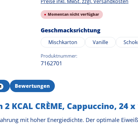
Preise inkl. MwSt. zzgl. Versandkosten
Momentan nicht verfügbar
auswählen
Geschmacksrichtung
Mischkarton
Vanille
Schok
Produktnummer:
7162701
Bewertungen
1
 2 KCAL CRÈME, Cappuccino, 24 x
hrung mit hoher Energiedichte. Der optimale Eiweißan