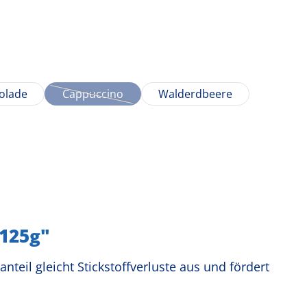
olade
Cappuccino
Walderdbeere
(Diese Option ist zurzeit nicht verfügbar.)
 125g"
teil gleicht Stickstoffverluste aus und fördert