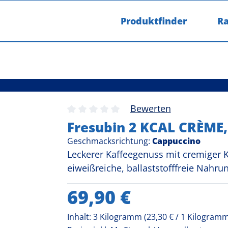
Alle Produkte
Produktfinder
Ra
Alle Produkte
Fresubin 2 KCAL CRÈME
Bewerten
Durchschnittliche Bewertung von 0 v
Fresubin 2 KCAL CRÈME,
Geschmacksrichtung:
Cappuccino
Leckerer Kaffeegenuss mit cremiger K
eiweißreiche, ballaststofffreie Nahru
Regulärer Preis:
69,90 €
Inhalt:
3 Kilogramm
(23,30 € / 1 Kilogram