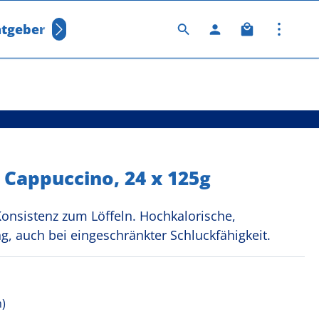
Warenkorb 
tgeber
Was ist Fresubin?
on 5 Sternen
 Cappuccino, 24 x 125g
onsistenz zum Löffeln. Hochkalorische,
ng, auch bei eingeschränkter Schluckfähigkeit.
m)