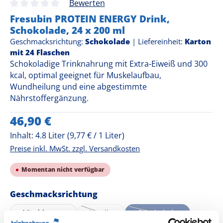
Bewerten
Durchschnittliche Bewertung von 0 von 5 Sternen
Fresubin PROTEIN ENERGY Drink,
Schokolade, 24 x 200 ml
Geschmacksrichtung:
Schokolade
|
Liefereinheit:
Karton
mit 24 Flaschen
Schokoladige Trinknahrung mit Extra-Eiweiß und 300
kcal, optimal geeignet für Muskelaufbau,
Wundheilung und eine abgestimmte
Nährstoffergänzung.
Regulärer Preis:
46,90 €
Inhalt:
4.8 Liter
(9,77 € / 1 Liter)
Preise inkl. MwSt. zzgl. Versandkosten
Momentan nicht verfügbar
auswählen
Geschmacksrichtung
Mischkarton
Vanille
Schokolade
(Diese Option ist zurzeit nicht verfügbar.)
(Diese Option ist zurze