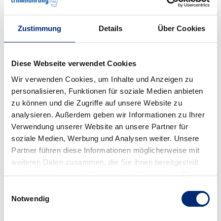
Cappuccino
Walderdbeere
Multifrucht
(Diese Option ist zurzeit nicht verfügbar.)
(Diese Option ist zurzeit nicht verfügba
Nuss
(Diese Option ist zurzeit nicht verfügbar.)
Zustimmung
Details
Über Cookies
auswählen
Liefereinheit
Karton mit 24 Flaschen
Diese Webseite verwendet Cookies
(Diese Option ist zurzeit nicht verfügbar.)
Päckchen mit 4 Flaschen
Wir verwenden Cookies, um Inhalte und Anzeigen zu
(Diese Option ist zurzeit nicht verfügbar.)
personalisieren, Funktionen für soziale Medien anbieten
Produktnummer:
zu können und die Zugriffe auf unsere Website zu
8342601
analysieren. Außerdem geben wir Informationen zu Ihrer
Verwendung unserer Website an unsere Partner für
soziale Medien, Werbung und Analysen weiter. Unsere
Beschreibung
Partner führen diese Informationen möglicherweise mit
Der Fresubin PROTEIN ENERGY Drink ist eine
weiteren Daten zusammen, die Sie ihnen bereitgestellt
ballaststofffreie ( Ausnahme Schokolade - 0,5 g
haben oder die sie im Rahmen Ihrer Nutzung der Dienste
Ballaststoffe/100 g ), eiweißrei…
Mehr
gesammelt haben.
Einwilligungsauswahl
Eigenschaften
Notwendig
Dokumente
1