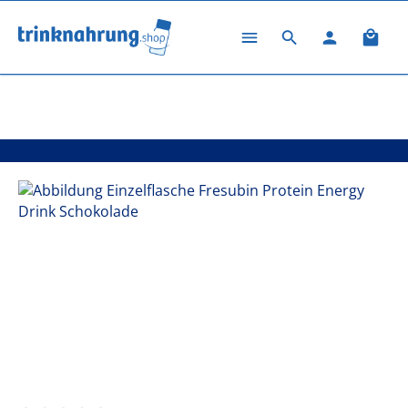
Zum Hauptinhalt springen
Ware
Alle Produkte
Fresubin PROTEIN ENERGY Drink
Bildergalerie überspringen