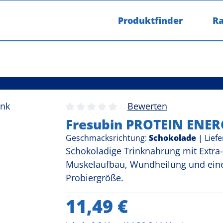
Alle Produkte
Produktfinder
Ra
Alle Produkte
Fresubin PROTEIN ENERGY Drink
Bewerten
Durchschnittliche Bewertung von 0 v
Fresubin PROTEIN ENERG
Geschmacksrichtung:
Schokolade
|
Liefe
Schokoladige Trinknahrung mit Extra-
Muskelaufbau, Wundheilung und eine
Probiergröße.
Regulärer Preis:
11,49 €