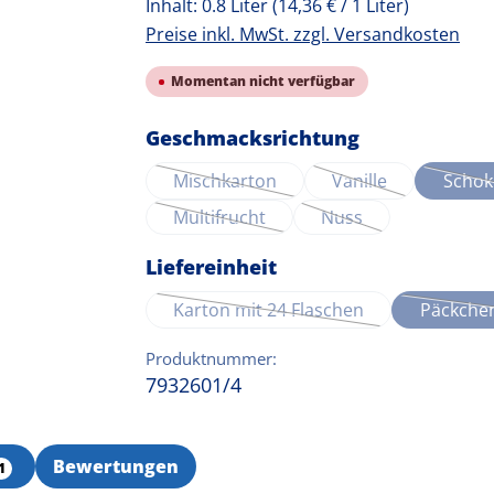
Inhalt:
0.8 Liter
(14,36 € / 1 Liter)
Preise inkl. MwSt. zzgl. Versandkosten
Momentan nicht verfügbar
auswählen
Geschmacksrichtung
Mischkarton
Vanille
Schok
(Diese Option ist zurzeit nicht verfüg
(Diese Option ist z
Multifrucht
Nuss
(Diese Option ist zurzeit nicht verfüg
(Diese Option ist zur
auswählen
Liefereinheit
Karton mit 24 Flaschen
Päckchen
(Diese Option ist zurzeit nicht
Produktnummer:
7932601/4
Bewertungen
1