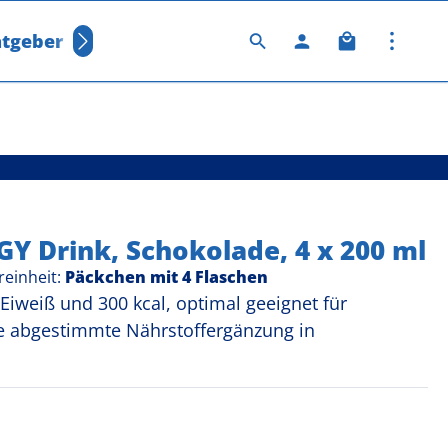
Warenkorb 
tgeber
Was ist Fresubin?
on 5 Sternen
Y Drink, Schokolade, 4 x 200 ml
reinheit:
Päckchen mit 4 Flaschen
Eiweiß und 300 kcal, optimal geeignet für
 abgestimmte Nährstoffergänzung in